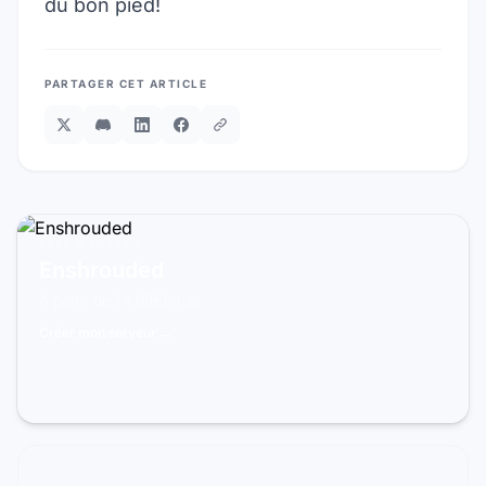
du bon pied!
PARTAGER CET ARTICLE
PRÊT À JOUER ?
Enshrouded
À partir de 14,99€/mois
Créer mon serveur →