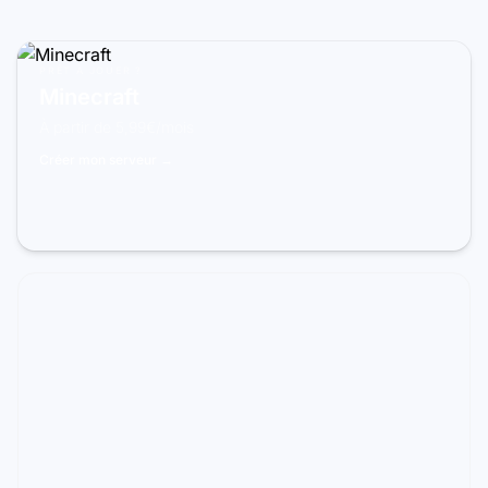
PRÊT À JOUER ?
Minecraft
À partir de 5,99€/mois
Créer mon serveur →