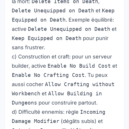
la mort:
Delete Items on Death
,
Delete Unequipped on Death
et
Keep
Equipped on Death
. Exemple équilibré:
active
Delete Unequipped on Death
et
Keep Equipped on Death
pour punir
sans frustrer.
c) Construction et craft: pour un serveur
builder, active
Enable No Build Cost
et
Enable No Crafting Cost
. Tu peux
aussi cocher
Allow Crafting without
Workbench
et
Allow Building in
Dungeons
pour construire partout.
d) Difficulté ennemis: règle
Incoming
Damage Modifier
(dégâts subis) et