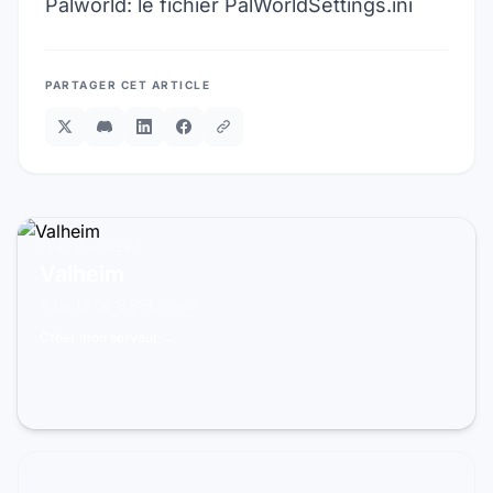
Palworld: le fichier PalWorldSettings.ini
PARTAGER CET ARTICLE
PRÊT À JOUER ?
Valheim
À partir de 9,99€/mois
Créer mon serveur →