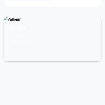
PRÊT À JOUER ?
Valheim
À partir de 9,99€/mois
Créer mon serveur →