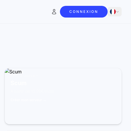
CONNEXION
PRÊT À JOUER ?
Scum
À partir de 13,99€/mois
Créer mon serveur →