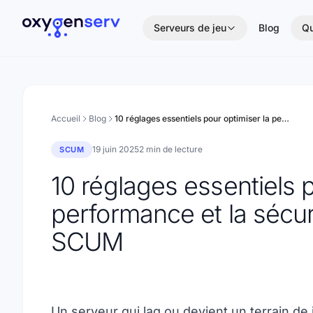
Aller au contenu
Serveurs de jeu
Blog
Qu
Accueil
Blog
10 réglages essentiels pour optimiser la performance et la sécurité de votre serveur SCUM
19 juin 2025
2 min de lecture
SCUM
10 réglages essentiels p
performance et la sécur
SCUM
Un serveur qui lag ou devient un terrain de j