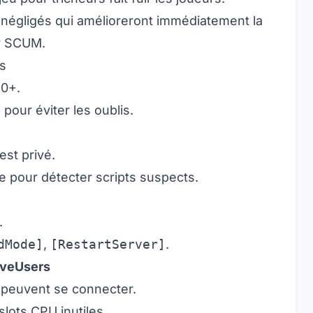
 négligés qui amélioreront immédiatement la
ur SCUM.
s
40+.
=
pour éviter les oublis.
test privé.
pour détecter scripts suspects.
.
dMode]
,
[RestartServer]
.
iveUsers
s peuvent se connecter.
slots CPU inutiles.