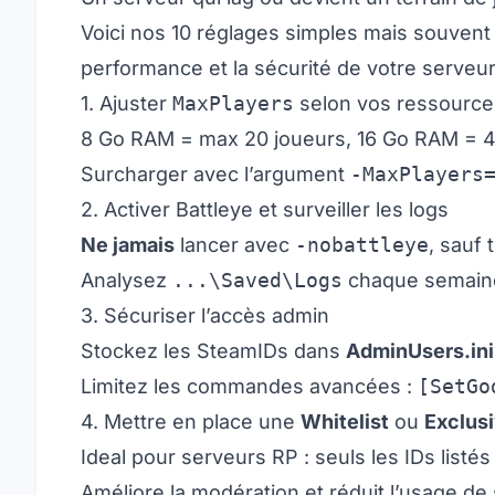
Voici nos 10 réglages simples mais souvent
performance et la sécurité de votre serve
1. Ajuster
MaxPlayers
selon vos ressource
8 Go RAM = max 20 joueurs, 16 Go RAM = 
Surcharger avec l’argument
-MaxPlayers
2. Activer Battleye et surveiller les logs
Ne jamais
lancer avec
-nobattleye
, sauf 
Analysez
...\Saved\Logs
chaque semaine 
3. Sécuriser l’accès admin
Stockez les SteamIDs dans
AdminUsers.ini
Limitez les commandes avancées :
[SetGo
4. Mettre en place une
Whitelist
ou
Exclus
Ideal pour serveurs RP : seuls les IDs listé
Améliore la modération et réduit l’usage de 