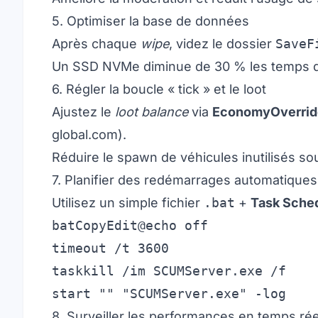
5. Optimiser la base de données
Après chaque
wipe
, videz le dossier
SaveF
Un SSD NVMe diminue de 30 % les temps 
6. Régler la boucle « tick » et le loot
Ajustez le
loot balance
via
EconomyOverrid
global.com
).
Réduire le spawn de véhicules inutilisés so
7. Planifier des redémarrages automatiques
Utilisez un simple fichier
.bat
+
Task Sche
batCopyEdit
@echo off

timeout /t 3600

taskkill /im SCUMServer.exe /f

8. Surveiller les performances en temps rée