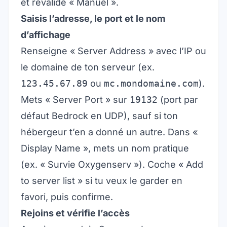
et revalide « Manuel ».
Saisis l’adresse, le port et le nom
d’affichage
Renseigne « Server Address » avec l’IP ou
le domaine de ton serveur (ex.
123.45.67.89
ou
mc.mondomaine.com
).
Mets « Server Port » sur
19132
(port par
défaut Bedrock en UDP), sauf si ton
hébergeur t’en a donné un autre. Dans «
Display Name », mets un nom pratique
(ex. « Survie Oxygenserv »). Coche « Add
to server list » si tu veux le garder en
favori, puis confirme.
Rejoins et vérifie l’accès