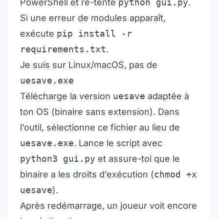
PowerShell et re-tente
python gui.py
.
Si une erreur de modules apparaît,
exécute
pip install -r
requirements.txt
.
Je suis sur Linux/macOS, pas de
uesave.exe
Télécharge la version
uesave
adaptée à
ton OS (binaire sans extension). Dans
l’outil, sélectionne ce fichier au lieu de
uesave.exe
. Lance le script avec
python3 gui.py
et assure-toi que le
binaire a les droits d’exécution (
chmod +x
uesave
).
Après redémarrage, un joueur voit encore