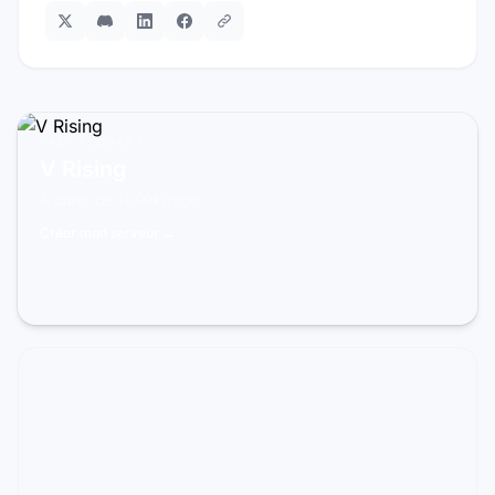
PRÊT À JOUER ?
V Rising
À partir de 11,99€/mois
Créer mon serveur →